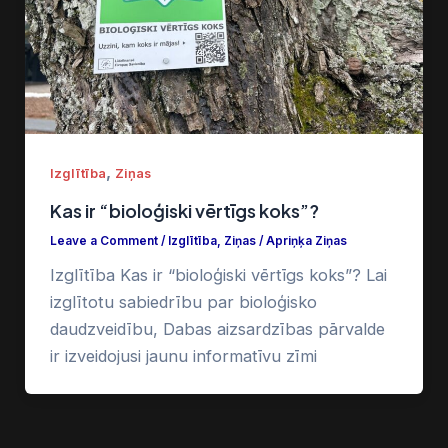
,
Izglītība
Ziņas
Kas ir “bioloģiski vērtīgs koks”?
Leave a Comment
/
Izglītība
,
Ziņas
/
Apriņķa Ziņas
Izglītība Kas ir “bioloģiski vērtīgs koks”? Lai
izglītotu sabiedrību par bioloģisko
daudzveidību, Dabas aizsardzības pārvalde
ir izveidojusi jaunu informatīvu zīmi