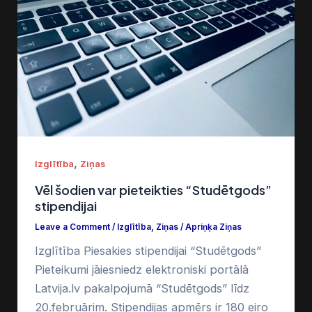
,
Izglītība
Ziņas
Vēl šodien var pieteikties “Studētgods”
stipendijai
Leave a Comment
/
Izglītība
,
Ziņas
/
Apriņķa Ziņas
Izglītība Piesakies stipendijai “Studētgods”
Pieteikumi jāiesniedz elektroniski portālā
Latvija.lv pakalpojumā “Studētgods” līdz
20.februārim. Stipendijas apmērs ir 180 eiro