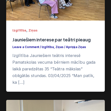
,
Izglītība
Ziņas
Jauniešiem interese par teātri pieaug
Leave a Comment
/
Izglītība
,
Ziņas
/
Apriņķa Ziņas
Izglītība Jauniešiem teātris interesē
Pamatskolas vecuma bērniem mācību gada
laikā paredzētas 35 “Teātra mākslas”
obligātās stundas. 03/04/2025 “Man patīk,
ka […]