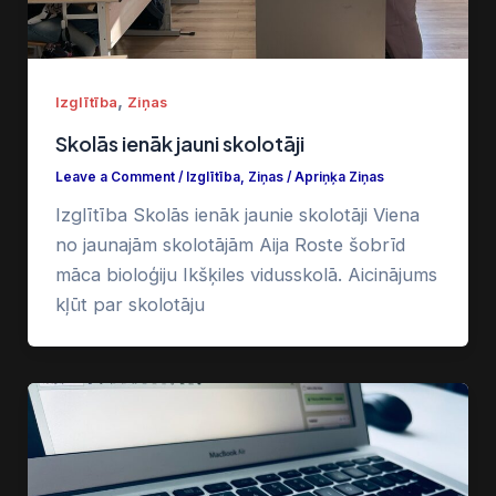
,
Izglītība
Ziņas
Skolās ienāk jauni skolotāji
Leave a Comment
/
Izglītība
,
Ziņas
/
Apriņķa Ziņas
Izglītība Skolās ienāk jaunie skolotāji Viena
no jaunajām skolotājām Aija Roste šobrīd
māca bioloģiju Ikšķiles vidusskolā. Aicinājums
kļūt par skolotāju