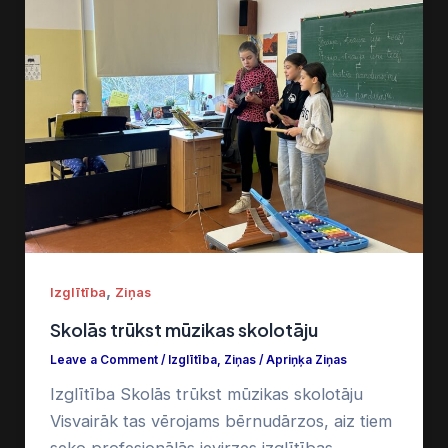
,
Izglītība
Ziņas
Skolās trūkst mūzikas skolotāju
Leave a Comment
/
Izglītība
,
Ziņas
/
Apriņķa Ziņas
Izglītība Skolās trūkst mūzikas skolotāju
Visvairāk tas vērojams bērnudārzos, aiz tiem
seko profesionālās ievirzes izglītības