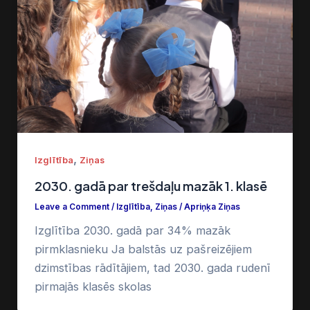
,
Izglītība
Ziņas
2030. gadā par trešdaļu mazāk 1. klasē
Leave a Comment
/
Izglītība
,
Ziņas
/
Apriņķa Ziņas
Izglītība 2030. gadā par 34% mazāk
pirmklasnieku Ja balstās uz pašreizējiem
dzimstības rādītājiem, tad 2030. gada rudenī
pirmajās klasēs skolas