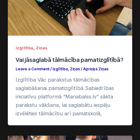
,
Izglītība
Ziņas
Vai jāsaglabā tālmācība pamatizglītībā?
Leave a Comment
/
Izglītība
,
Ziņas
/
Apriņķa Ziņas
Izglītība Vāc parakstus tālmācības
saglabāšanai pamatizglītībā Sabiedrības
iniciatīvu platformā “Manabalss.lv” sākta
parakstu vākšana, lai saglabātu iespēju
izvēlēties tālmācību arī pamatskolā,