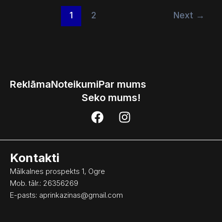
1
2
Next
→
Reklāma
Noteikumi
Par mums
Seko mums!
F
I
a
n
c
s
e
t
Kontakti
b
a
o
g
Mālkalnes prospekts 1, Ogre
o
r
Mob. tālr.: 26356269
k
a
E-pasts:
aprinkazinas@gmail.com
m