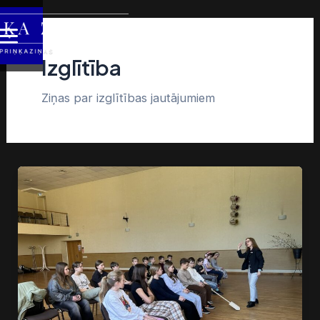
Skip
Post
Main
to
pagination
content
Menu
Izglītība
Ziņas par izglītības jautājumiem