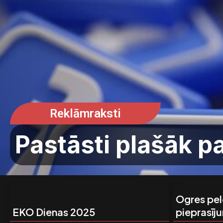
Reklāmraksti
Pastāsti plašāk p
Ogres pe
EKO Dienas 2025
pieprasīj