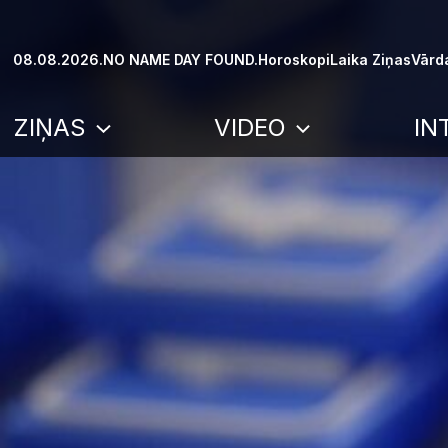
Skip
to
08.08.2026.
NO NAME DAY FOUND.
Horoskopi
Laika Ziņas
Vārd
content
ZIŅAS
VIDEO
IN