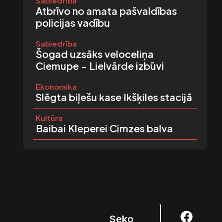
Sabiedrība
Atbrīvo no amata pašvaldības
policijas vadību
Sabiedrība
Šogad uzsāks veloceliņa
Ciemupe – Lielvārde izbūvi
Ekonomika
Slēgta biļešu kase Ikšķiles stacijā
Kultūra
Baibai Kleperei Cimzes balva
F
I
Seko