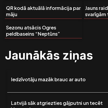
QR kodā aktuālā informācija par
Jauns rai
māju
svarīgām
Sezonu atsācis Ogres
peldbaseins “Neptūns”
Jaunākās ziņas
Iedzīvotāju mazāk brauc ar auto
Latvijā sāk atgriezties gājputni un tecēt