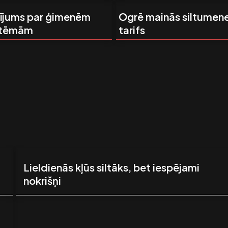
dījums par ģimenēm
Ogrē mainās siltumene
 tēmām
tarifs
Lieldienās kļūs siltāks, bet iespējami
nokrišņi