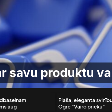
ar savu produktu v
ldbaseinam
Plaša, eleganta svinību
ums aug
Ogrē “Vairo prieku”