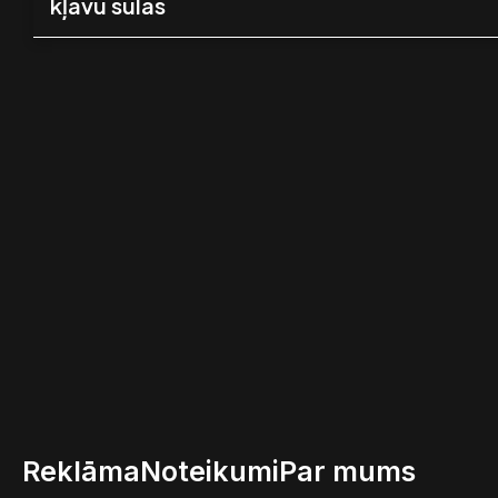
kļavu sulas
Reklāma
Noteikumi
Par mums