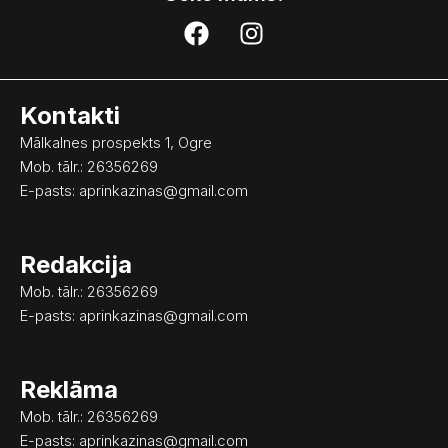
F
I
a
n
c
s
e
t
Kontakti
b
a
o
g
Mālkalnes prospekts 1, Ogre
o
r
Mob. tālr.: 26356269
k
a
E-pasts:
aprinkazinas@gmail.com
m
Redakcija
Mob. tālr.: 26356269
E-pasts:
aprinkazinas@gmail.com
Reklāma
Mob. tālr.: 26356269
E-pasts:
aprinkazinas@gmail.com