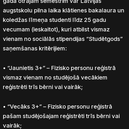
gada otrajam semestrim var Latvijas
augstskolu pilna laika klātienes bakalaura un
koledžas līmeņa studenti līdz 25 gadu
vecumam (ieskaitot), kuri atbilst vismaz
vienam no sociālās stipendijas “Studētgods”
saņemšanas kritērijiem:
• “Jaunietis 3+” – Fizisko personu reģistrā
vismaz vienam no studējošā vecākiem
reģistrēti trīs bērni vai vairāk;
• “Vecāks 3+” – Fizisko personu reģistrā
pašam studējošajam reģistrēti trīs bērni vai
vairāk;