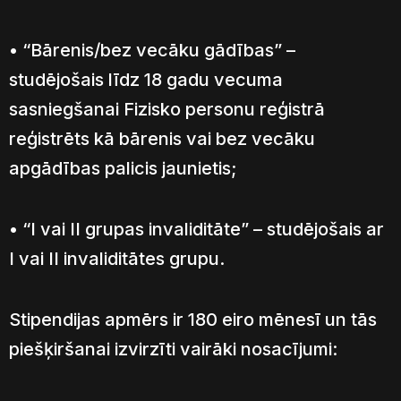
• “Bārenis/bez vecāku gādības” –
studējošais līdz 18 gadu vecuma
sasniegšanai Fizisko personu reģistrā
reģistrēts kā bārenis vai bez vecāku
apgādības palicis jaunietis;
• “I vai II grupas invaliditāte” – studējošais ar
I vai II invaliditātes grupu.
Stipendijas apmērs ir 180 eiro mēnesī un tās
piešķiršanai izvirzīti vairāki nosacījumi: