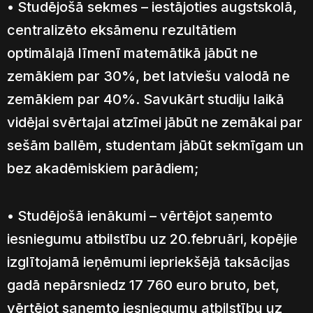
• Studējošā sekmes – iestājoties augstskolā,
centralizēto eksāmenu rezultātiem
optimālajā līmenī matemātikā jābūt ne
zemākiem par 30%, bet latviešu valodā ne
zemākiem par 40%. Savukārt studiju laikā
vidējai svērtajai atzīmei jābūt ne zemākai par
sešām ballēm, studentam jābūt sekmīgam un
bez akadēmiskiem parādiem;
• Studējošā ienākumi – vērtējot saņemto
iesniegumu atbilstību uz 20.februāri, kopējie
izglītojamā ieņēmumi iepriekšējā taksācijas
gadā nepārsniedz 17 760 euro bruto, bet,
vērtējot saņemto iesniegumu atbilstību uz