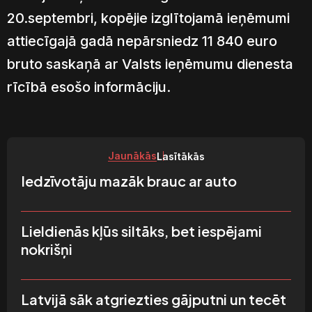
20.septembri, kopējie izglītojamā ieņēmumi
attiecīgajā gadā nepārsniedz 11 840 euro
bruto saskaņā ar Valsts ieņēmumu dienesta
rīcībā esošo informāciju.
Jaunākās
Lasītākās
Iedzīvotāju mazāk brauc ar auto
Lieldienās kļūs siltāks, bet iespējami
nokrišņi
Latvijā sāk atgriezties gājputni un tecēt