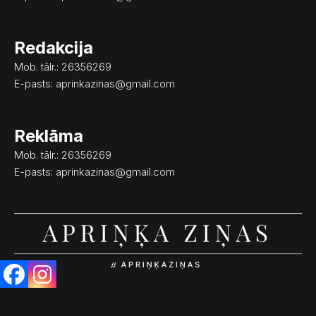
m
Redakcija
Mob. tālr.: 26356269
E-pasts:
aprinkazinas@gmail.com
Reklāma
Mob. tālr.: 26356269
E-pasts:
aprinkazinas@gmail.com