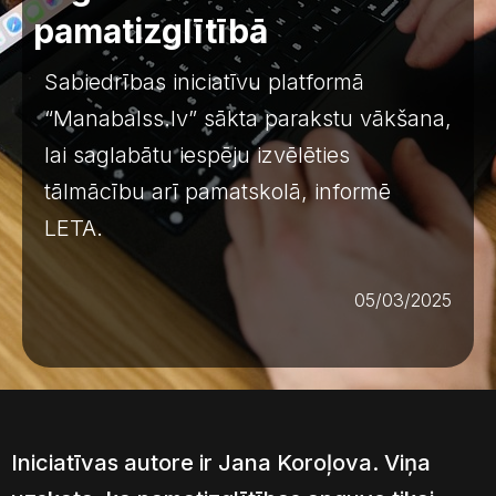
pamatizglītībā
Sabiedrības iniciatīvu platformā
“Manabalss.lv” sākta parakstu vākšana,
lai saglabātu iespēju izvēlēties
tālmācību arī pamatskolā, informē
LETA.
05/03/2025
Iniciatīvas autore ir Jana Koroļova. Viņa