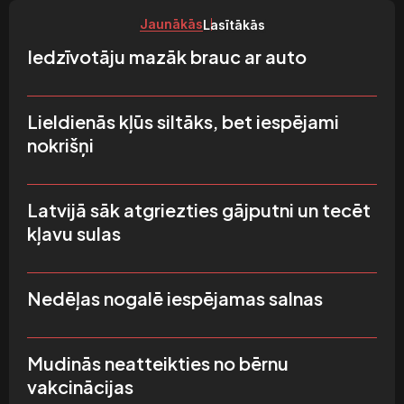
Jaunākās
Lasītākās
Iedzīvotāju mazāk brauc ar auto
Lieldienās kļūs siltāks, bet iespējami
nokrišņi
Latvijā sāk atgriezties gājputni un tecēt
kļavu sulas
Nedēļas nogalē iespējamas salnas
Mudinās neatteikties no bērnu
vakcinācijas