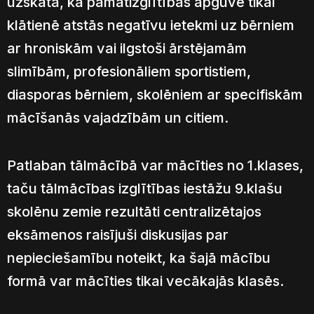
uzskata, ka pamatizglītības apguve tikai
klātienē atstās negatīvu ietekmi uz bērniem
ar hroniskām vai ilgstoši ārstējamām
slimībām, profesionāliem sportistiem,
diasporas bērniem, skolēniem ar specifiskām
mācīšanās vajadzībām un citiem.
Patlaban tālmācībā var mācīties no 1.klases,
taču tālmācības izglītības iestāžu 9.klašu
skolēnu zemie rezultāti centralizētajos
eksāmenos raisījuši diskusijas par
nepieciešamību noteikt, ka šajā mācību
formā var mācīties tikai vecākajās klasēs.