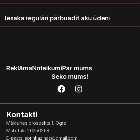
Iesaka regulāri pārbuadīt aku ūdeni
Reklāma
Noteikumi
Par mums
Seko mums!
F
I
a
n
c
s
e
t
Kontakti
b
a
o
g
Mālkalnes prospekts 1, Ogre
o
r
Mob. tālr.: 26356269
k
a
E-pasts:
aprinkazinas@gmail.com