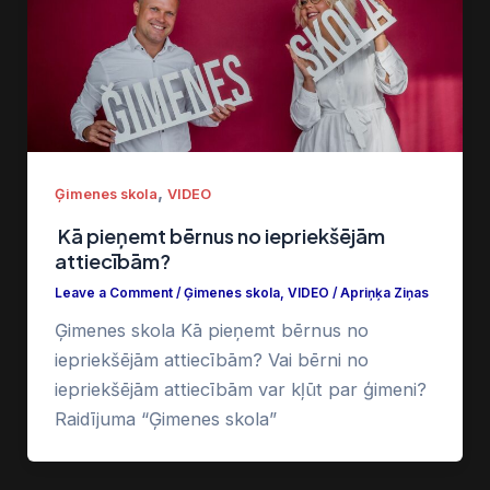
,
Ģimenes skola
VIDEO
Kā pieņemt bērnus no iepriekšējām
attiecībām?
Leave a Comment
/
Ģimenes skola
,
VIDEO
/
Apriņķa Ziņas
Ģimenes skola Kā pieņemt bērnus no
iepriekšējām attiecībām? Vai bērni no
iepriekšējām attiecībām var kļūt par ģimeni?
Raidījuma “Ģimenes skola”