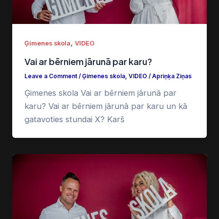
,
Ģimenes skola
VIDEO
Vai ar bērniem jārunā par karu?
Leave a Comment
/
Ģimenes skola
,
VIDEO
/
Apriņķa Ziņas
Ģimenes skola Vai ar bērniem jārunā par
karu? Vai ar bērniem jārunā par karu un kā
gatavoties stundai X? Karš