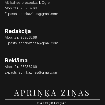
o
g
Mālkalnes prospekts 1, Ogre
o
r
Mob. tālr.: 26356269
k
a
E-pasts:
aprinkazinas@gmail.com
m
Redakcija
Mob. tālr.: 26356269
E-pasts:
aprinkazinas@gmail.com
Reklāma
Mob. tālr.: 26356269
E-pasts:
aprinkazinas@gmail.com