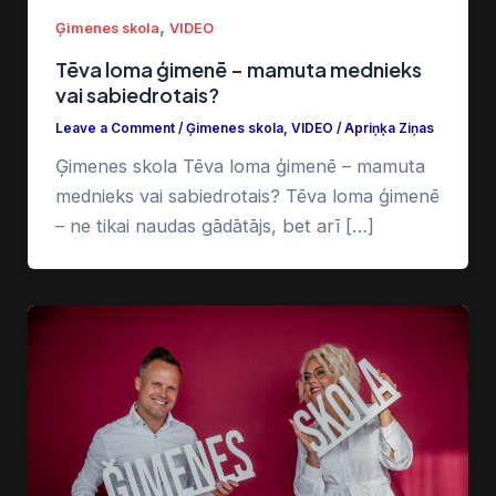
,
Ģimenes skola
VIDEO
Tēva loma ģimenē – mamuta mednieks
vai sabiedrotais?
Leave a Comment
/
Ģimenes skola
,
VIDEO
/
Apriņķa Ziņas
Ģimenes skola Tēva loma ģimenē – mamuta
mednieks vai sabiedrotais? Tēva loma ģimenē
– ne tikai naudas gādātājs, bet arī […]