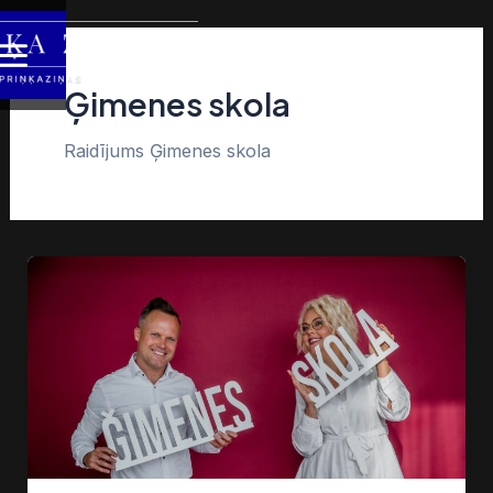
Skip
Main
to
content
Menu
Ģimenes skola
Raidījums Ģimenes skola