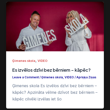
,
Ģimenes skola
VIDEO
Es izvēlos dzīvi bez bērniem – kāpēc?
Leave a Comment
/
Ģimenes skola
,
VIDEO
/
Apriņķa Ziņas
Ģimenes skola Es izvēlos dzīvi bez bērniem –
kāpēc? Apzināta vēlme dzīvot bez bērniem –
kāpēc cilvēki izvēlas iet šo