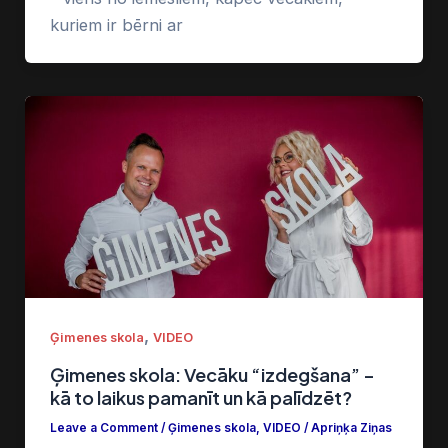
kuriem ir bērni ar
,
Ģimenes skola
VIDEO
Ģimenes skola: Vecāku “izdegšana” –
kā to laikus pamanīt un kā palīdzēt?
Leave a Comment
/
Ģimenes skola
,
VIDEO
/
Apriņķa Ziņas