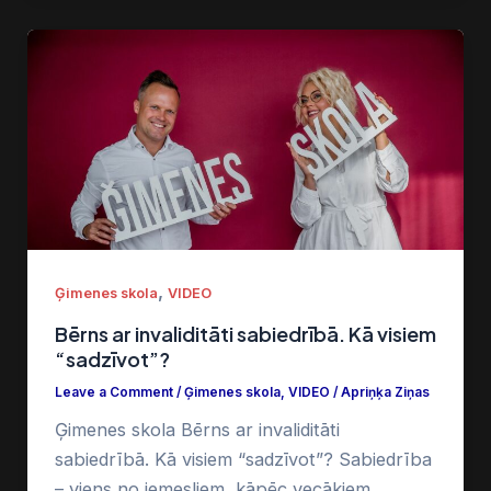
,
Ģimenes skola
VIDEO
Bērns ar invaliditāti sabiedrībā. Kā visiem
“sadzīvot”?
Leave a Comment
/
Ģimenes skola
,
VIDEO
/
Apriņķa Ziņas
Ģimenes skola Bērns ar invaliditāti
sabiedrībā. Kā visiem “sadzīvot”? Sabiedrība
– viens no iemesliem, kāpēc vecākiem,