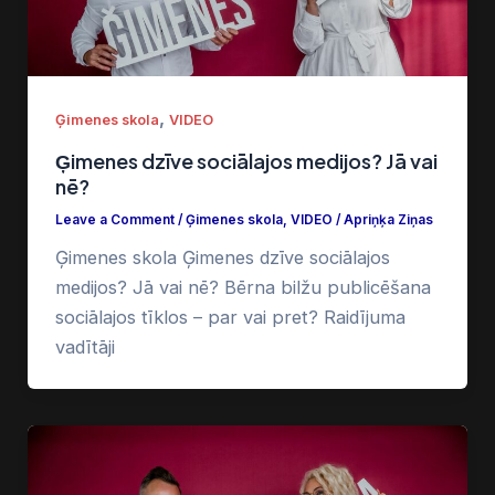
,
Ģimenes skola
VIDEO
Ģimenes dzīve sociālajos medijos? Jā vai
nē?
Leave a Comment
/
Ģimenes skola
,
VIDEO
/
Apriņķa Ziņas
Ģimenes skola Ģimenes dzīve sociālajos
medijos? Jā vai nē? Bērna bilžu publicēšana
sociālajos tīklos – par vai pret? Raidījuma
vadītāji