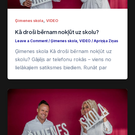
,
Ģimenes skola
VIDEO
Kā droši bērnam nokļūt uz skolu?
Leave a Comment
/
Ģimenes skola
,
VIDEO
/
Apriņķa Ziņas
Ģimenes skola Kā droši bērnam nokļūt uz
skolu? Gājējs ar telefonu rokās – viens no
lielākajiem satiksmes biediem. Runāt par