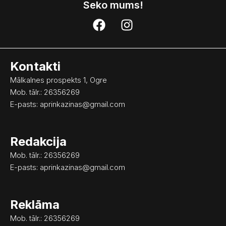
Seko mums!
F
I
a
n
c
s
e
t
Kontakti
b
a
o
g
Mālkalnes prospekts 1, Ogre
o
r
Mob. tālr.: 26356269
k
a
E-pasts:
aprinkazinas@gmail.com
m
Redakcija
Mob. tālr.: 26356269
E-pasts:
aprinkazinas@gmail.com
Reklāma
Mob. tālr.: 26356269