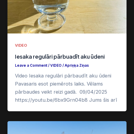
VIDEO
Iesaka regulāri pārbuadīt aku ūdeni
Leave a Comment
/
VIDEO
/
Apriņķa Ziņas
Video Iesaka regulāri pārbaudīt aku ūdeni
Pavasaris esot piemērots laiks. Vēlams
pārbaudes veikt reizi gadā. 09/04/2025
https://youtu.be/6bx9Grn04b8 Jums šis arī