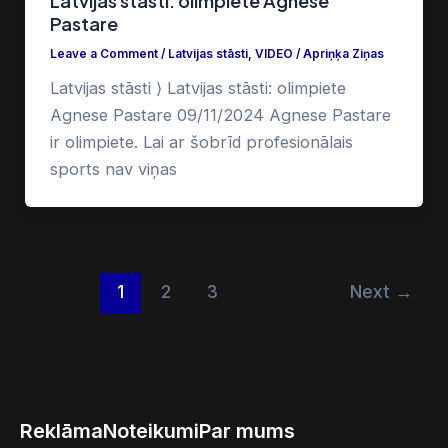
Latvijas stāsti: olimpiete Agnese
Pastare
Leave a Comment
/
Latvijas stāsti
,
VIDEO
/
Apriņķa Ziņas
Latvijas stāsti ⟩ Latvijas stāsti: olimpiete
Agnese Pastare 09/11/2024 Agnese Pastare
ir olimpiete. Lai ar šobrīd profesionālais
sports nav viņas
1
2
3
Next
→
Reklāma
Noteikumi
Par mums