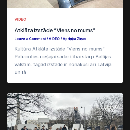
VIDEO
Atklāta izstāde “Viens no mums”
Leave a Comment
/
VIDEO
/
Apriņķa Ziņas
Kultūra Atklāta izstāde “Viens no mums”
Pateicoties ciešajai sadarbībai starp Baltijas
valstīm, tagad izstāde ir nonākusi arī Latvijā
un tā