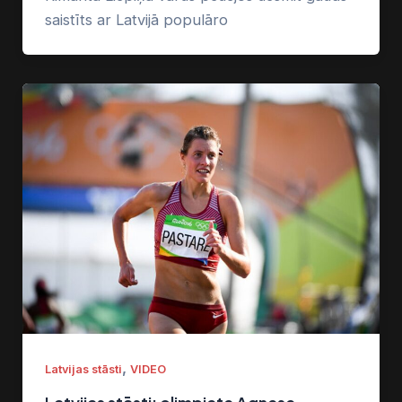
saistīts ar Latvijā populāro
,
Latvijas stāsti
VIDEO