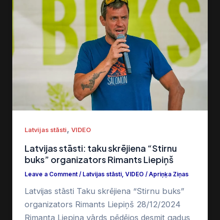
,
Latvijas stāsti
VIDEO
Latvijas stāsti: taku skrējiena “Stirnu
buks” organizators Rimants Liepiņš
Leave a Comment
/
Latvijas stāsti
,
VIDEO
/
Apriņķa Ziņas
Latvijas stāsti Taku skrējiena “Stirnu buks”
organizators Rimants Liepiņš 28/12/2024
Rimanta Liepiņa vārds pēdējos desmit gadus