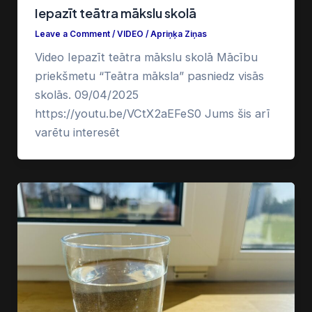
Iepazīt teātra mākslu skolā
Leave a Comment
/
VIDEO
/
Apriņķa Ziņas
Video Iepazīt teātra mākslu skolā Mācību
priekšmetu “Teātra māksla” pasniedz visās
skolās. 09/04/2025
https://youtu.be/VCtX2aEFeS0 Jums šis arī
varētu interesēt