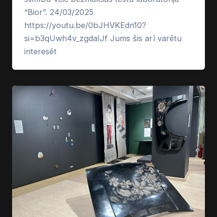
“Bior”. 24/03/2025
https://youtu.be/0bJHVKEdn10?
si=b3qUwh4v_zgdaIJf Jums šis arī varētu
interesēt