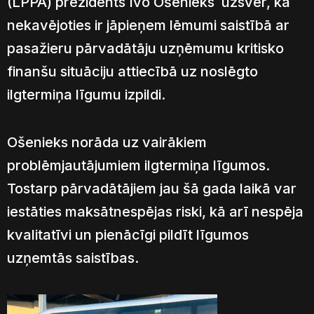
(LPPA) prezidents Ivo Ošenieks uzsver, ka
nekavējoties ir jāpieņem lēmumi saistībā ar
pasažieru pārvadātāju uzņēmumu kritisko
finanšu situāciju attiecībā uz noslēgto
ilgtermiņa līgumu izpildi.
Ošenieks norāda uz vairākiem
problēmjautājumiem ilgtermiņa līgumos.
Tostarp pārvadātājiem jau šā gada laikā var
iestāties maksātnespējas riski, kā arī nespēja
kvalitatīvi un pienācīgi pildīt līgumos
uzņemtās saistības.