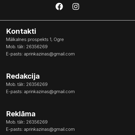
F
I
a
n
c
s
e
t
Kontakti
b
a
o
g
Mālkalnes prospekts 1, Ogre
o
r
Mob. tālr.: 26356269
k
a
E-pasts:
aprinkazinas@gmail.com
m
Redakcija
Mob. tālr.: 26356269
E-pasts:
aprinkazinas@gmail.com
Reklāma
Mob. tālr.: 26356269
E-pasts:
aprinkazinas@gmail.com