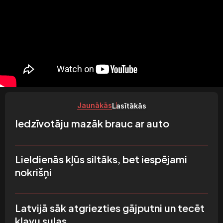
Jaunākās
Lasītākās
Iedzīvotāju mazāk brauc ar auto
Lieldienās kļūs siltāks, bet iespējami
nokrišņi
Latvijā sāk atgriezties gājputni un tecēt
kļavu sulas