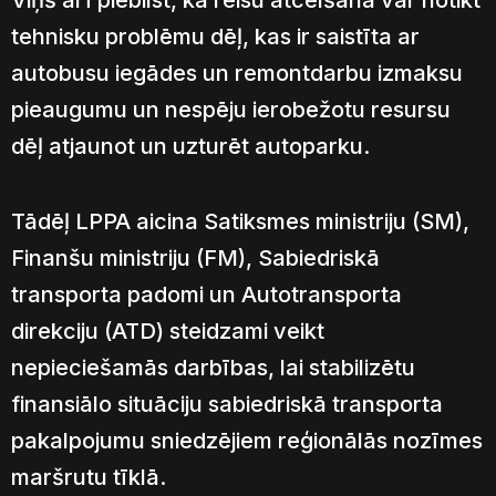
Viņš arī piebilst, ka reisu atcelšana var notikt
tehnisku problēmu dēļ, kas ir saistīta ar
autobusu iegādes un remontdarbu izmaksu
pieaugumu un nespēju ierobežotu resursu
dēļ atjaunot un uzturēt autoparku.
Tādēļ LPPA aicina Satiksmes ministriju (SM),
Finanšu ministriju (FM), Sabiedriskā
transporta padomi un Autotransporta
direkciju (ATD) steidzami veikt
nepieciešamās darbības, lai stabilizētu
finansiālo situāciju sabiedriskā transporta
pakalpojumu sniedzējiem reģionālās nozīmes
maršrutu tīklā.