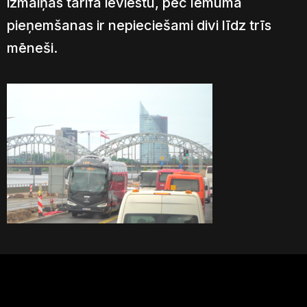
izmaiņas tarifā ieviestu, pēc lēmuma
pieņemšanas ir nepieciešami divi līdz trīs
mēneši.