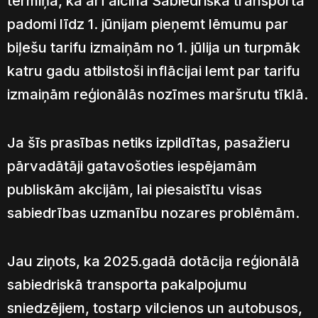
termiņa, kā arī aicina Sabiedriskā transporta
padomi līdz 1. jūnijam pieņemt lēmumu par
biļešu tarifu izmaiņām no 1. jūlija un turpmāk
katru gadu atbilstoši inflācijai lemt par tarifu
izmaiņām reģionālās nozīmes maršrutu tīklā.
Ja šīs prasības netiks izpildītas, pasažieru
pārvadātāji gatavošoties iespējamām
publiskām akcijām, lai piesaistītu visas
sabiedrības uzmanību nozares problēmām.
Jau ziņots, ka 2025.gadā dotācija reģionālā
sabiedriskā transporta pakalpojumu
sniedzējiem, tostarp vilcienos un autobusos,