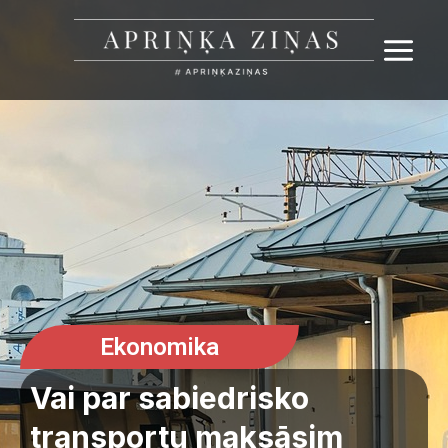
Skip
Main
to
content
Menu
Ekonomika
Vai par sabiedrisko
transportu maksāsim