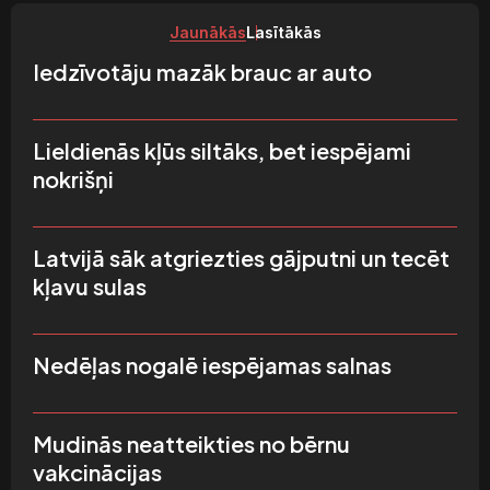
Jaunākās
Lasītākās
Iedzīvotāju mazāk brauc ar auto
Lieldienās kļūs siltāks, bet iespējami
nokrišņi
Latvijā sāk atgriezties gājputni un tecēt
kļavu sulas
Nedēļas nogalē iespējamas salnas
Mudinās neatteikties no bērnu
vakcinācijas