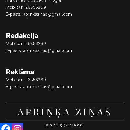
o
g
Mālkalnes prospekts 1, Ogre
o
r
Mob. tālr.: 26356269
k
a
E-pasts:
aprinkazinas@gmail.com
m
Redakcija
Mob. tālr.: 26356269
E-pasts:
aprinkazinas@gmail.com
Reklāma
Mob. tālr.: 26356269
E-pasts:
aprinkazinas@gmail.com