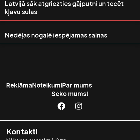
Latvijā sāk atgriezties gājputni un tecēt
kļavu sulas
Nedēļas nogalē iespējamas salnas
Reklāma
Noteikumi
Par mums
Seko mums!
F
I
a
n
c
s
e
t
Kontakti
b
a