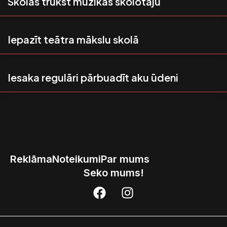
Skolās trūkst mūzikas skolotāju
Iepazīt teātra mākslu skolā
Iesaka regulāri pārbuadīt aku ūdeni
Reklāma
Noteikumi
Par mums
Seko mums!
F
I
a
n
c
s
e
t