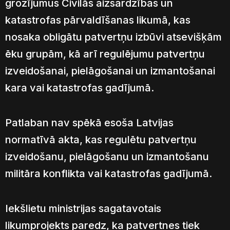
grozījumus Civilās aizsardzības un
katastrofas pārvaldīšanas likumā, kas
nosaka obligātu patvertņu izbūvi atsevišķām
ēku grupām, kā arī regulējumu patvertņu
izveidošanai, pielāgošanai un izmantošanai
kara vai katastrofas gadījumā.
Patlaban nav spēkā esoša Latvijas
normatīvā akta, kas regulētu patvertņu
izveidošanu, pielāgošanu un izmantošanu
militāra konflikta vai katastrofas gadījumā.
Iekšlietu ministrijas sagatavotais
likumprojekts paredz, ka patvertnes tiek