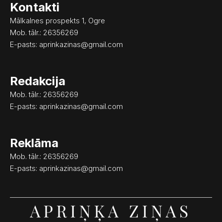
Kontakti
b
a
o
g
Mālkalnes prospekts 1, Ogre
o
r
Mob. tālr.: 26356269
k
a
E-pasts:
aprinkazinas@gmail.com
m
Redakcija
Mob. tālr.: 26356269
E-pasts:
aprinkazinas@gmail.com
Reklāma
Mob. tālr.: 26356269
E-pasts:
aprinkazinas@gmail.com