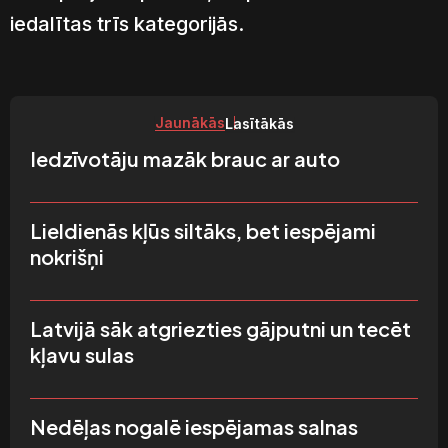
iedalītas trīs kategorijās.
Jaunākās
Lasītākās
Iedzīvotāju mazāk brauc ar auto
Lieldienās kļūs siltāks, bet iespējami
nokrišņi
Latvijā sāk atgriezties gājputni un tecēt
kļavu sulas
Nedēļas nogalē iespējamas salnas