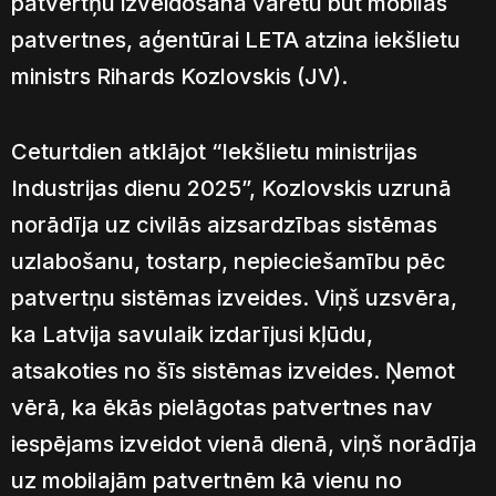
patvertņu izveidošanā varētu būt mobilās
patvertnes, aģentūrai LETA atzina iekšlietu
ministrs Rihards Kozlovskis (JV).
Ceturtdien atklājot “Iekšlietu ministrijas
Industrijas dienu 2025”, Kozlovskis uzrunā
norādīja uz civilās aizsardzības sistēmas
uzlabošanu, tostarp, nepieciešamību pēc
patvertņu sistēmas izveides. Viņš uzsvēra,
ka Latvija savulaik izdarījusi kļūdu,
atsakoties no šīs sistēmas izveides. Ņemot
vērā, ka ēkās pielāgotas patvertnes nav
iespējams izveidot vienā dienā, viņš norādīja
uz mobilajām patvertnēm kā vienu no