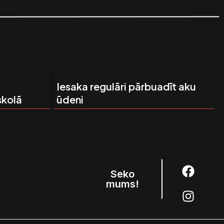
Iesaka regulāri pārbuadīt aku
skolā
ūdeni
F
I
Seko
a
n
mums!
c
s
e
t
b
a