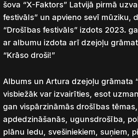
šova “X-Faktors” Latvijā pirmā uzv
festivāls” un apvieno sevī mūziku,
“Drošības festivāls” izdots 2023. g
ar albumu izdota arī dzejoļu grāmat
“Krāso droši!”
Albums un Artura dzejoļu grāmata 
visbiežāk var izvairīties, esot uzm
gan vispārzināmās drošības tēmas, 
apdedzināšanās, ugunsdrošība, poli
plānu ledu, svešiniekiem, suņiem, pi