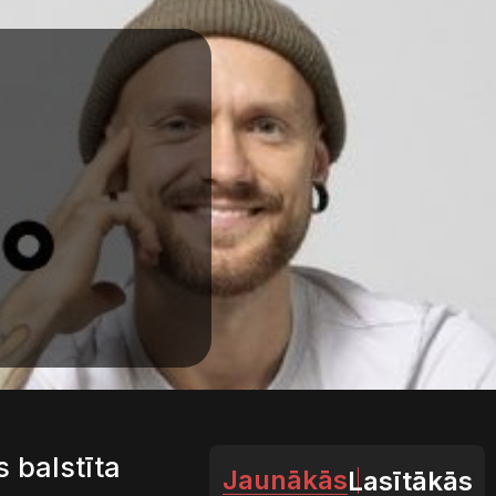
s balstīta
Jaunākās
Lasītākās