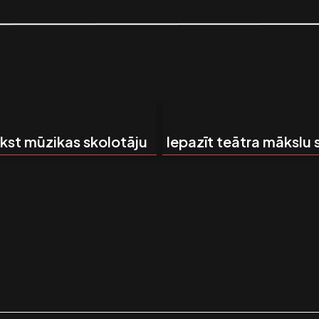
ūkst mūzikas skolotāju
Iepazīt teātra mākslu 