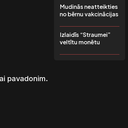
Mudinās neatteikties
no bērnu vakcinācijas
Izlaidīs “Straumei”
veltītu monētu
kai pavadonim.