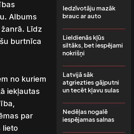
ības
Iedzīvotāju mazāk
brauc ar auto
bu. Albums
 žanrā. Līdz
Lieldienās kļūs
āšu burtnīca
siltāks, bet iespējami
nokrišņi
Latvijā sāk
em no kuriem
atgriezties gājputni
un tecēt kļavu sulas
ā iekļautas
ība,
Nedēļas nogalē
tēmas par
iespējamas salnas
 lieto