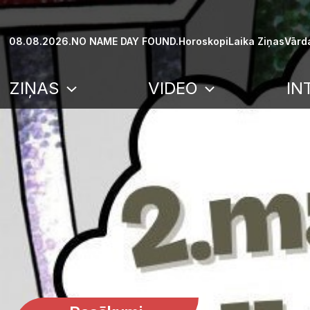
Skip
to
08.08.2026.
NO NAME DAY FOUND.
Horoskopi
Laika Ziņas
Vārd
content
ZIŅAS
VIDEO
IN