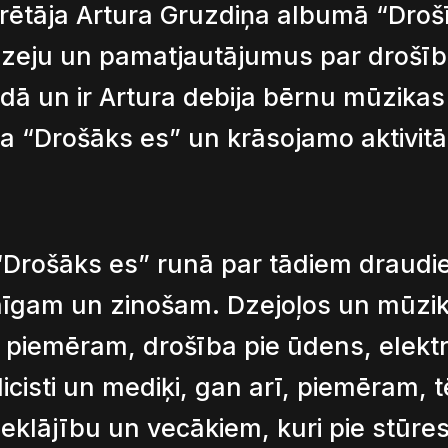
arētāja Artura Gruzdiņa albumā “Droš
 dzeju un pamatjautājumus par drošī
adā un ir Artura debija bērnu mūzikas
a “Drošāks es” un krāsojamo aktivit
“Drošāks es” runā par tādiem draudi
anīgam un zinošam. Dzejoļos un mūzik
piemēram, drošība pie ūdens, elektr
cisti un mediķi, gan arī, piemēram, 
eklājību un vecākiem, kuri pie stūres