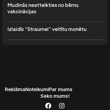
Mudinās neatteikties no bērnu
vakcinācijas
Izlaidīs “Straumei” veltītu monētu
Reklāma
Noteikumi
Par mums
Seko mums!
F
I
a
n