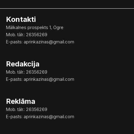
c
s
e
t
Kontakti
b
a
o
g
Mālkalnes prospekts 1, Ogre
o
r
Mob. tālr.: 26356269
k
a
E-pasts:
aprinkazinas@gmail.com
m
Redakcija
Mob. tālr.: 26356269
E-pasts:
aprinkazinas@gmail.com
Reklāma
Mob. tālr.: 26356269
E-pasts:
aprinkazinas@gmail.com