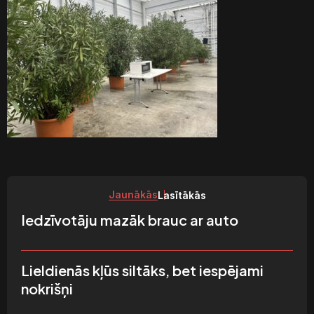
Jaunākās
Lasītākās
Iedzīvotāju mazāk brauc ar auto
Lieldienās kļūs siltāks, bet iespējami
nokrišņi