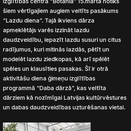
izglītības centrā “Botania” 15.martā notiks
šiem vērtīgajiem augiem veltīts pasākums
“Lazdu diena”. Tajā ikviens dārza
apmeklētājs varēs izzināt lazdu
daudzveidību, iepazīt lazdu susuri un citus
radījumus, kuri mitinās lazdās, pētīt un
modelēt lazdu ziedkopas, kā arī spēlēt
spēles un klausīties pasakas. Šī ir otrā
aktivitāšu diena ģimeņu izglītības
programmā “Daba dārzā”, kas veltīta
dārziem kā nozīmīgai Latvijas kultūrvēstures
un dabas daudzveidības uzturēšanas vietai.