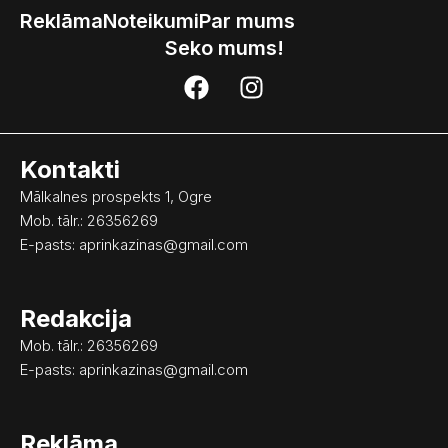
Reklāma
Noteikumi
Par mums
Seko mums!
F
I
a
n
c
s
e
t
Kontakti
b
a
o
g
Mālkalnes prospekts 1, Ogre
o
r
Mob. tālr.: 26356269
k
a
E-pasts:
aprinkazinas@gmail.com
m
Redakcija
Mob. tālr.: 26356269
E-pasts:
aprinkazinas@gmail.com
Reklāma