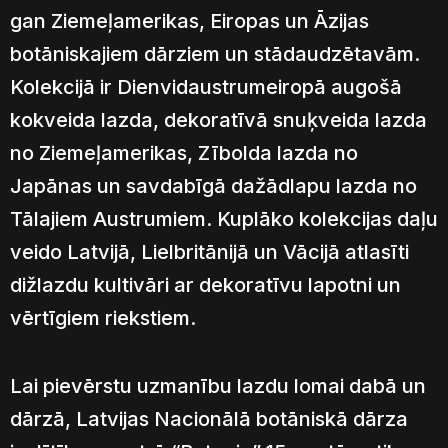
gan Ziemeļamerikas, Eiropas un Āzijas
botāniskajiem dārziem un stādaudzētavām.
Kolekcijā ir Dienvidaustrumeiropā augošā
kokveida lazda, dekoratīvā snuķveida lazda
no Ziemeļamerikas, Zībolda lazda no
Japānas un savdabīgā dažādlapu lazda no
Tālajiem Austrumiem. Kuplāko kolekcijas daļu
veido Latvijā, Lielbritānijā un Vācijā atlasīti
dižlazdu kultivāri ar dekoratīvu lapotni un
vērtīgiem riekstiem.
Lai pievērstu uzmanību lazdu lomai dabā un
dārzā, Latvijas Nacionālā botāniskā dārza