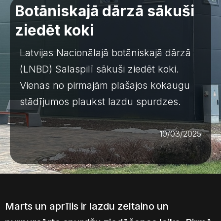
Botāniskajā dārzā sākuši
ziedēt koki
Latvijas Nacionālajā botāniskajā dārzā
(LNBD) Salaspilī sākuši ziedēt koki.
Vienas no pirmajām plašajos kokaugu
stādījumos plaukst lazdu spurdzes.
10/03/2025
Marts un aprīlis ir lazdu zeltaino un