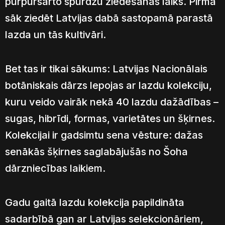
purpursārto spurdžu ziedēšanas laiks. Pirmā
sāk ziedēt Latvijas dabā sastopamā parastā
lazda un tās kultivāri.
Bet tas ir tikai sākums: Latvijas Nacionālais
botāniskais dārzs lepojas ar lazdu kolekciju,
kuru veido vairāk nekā 40 lazdu dažādības –
sugas, hibrīdi, formas, varietātes un šķirnes.
Kolekcijai ir gadsimtu sena vēsture: dažas
senākās šķirnes saglabājušās no Šoha
dārzniecības laikiem.
Gadu gaitā lazdu kolekcija papildināta
sadarbībā gan ar Latvijas selekcionāriem,