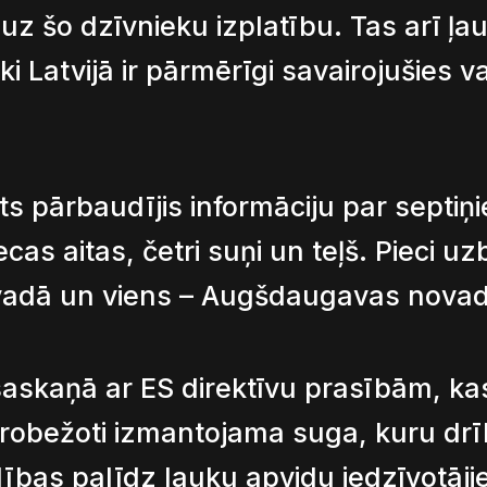
z šo dzīvnieku izplatību. Tas arī ļau
i Latvijā ir pārmērīgi savairojušies vai
s pārbaudījis informāciju par septiņi
s aitas, četri suņi un teļš. Pieci uz
ovadā un viens – Augšdaugavas novad
askaņā ar ES direktīvu prasībām, kas
a ierobežoti izmantojama suga, kuru dr
dības palīdz lauku apvidu iedzīvotāji