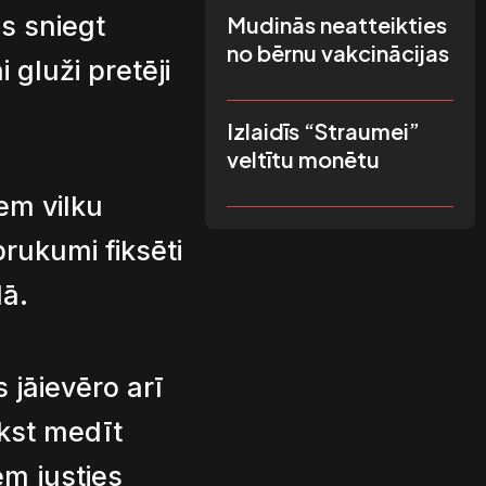
s sniegt
Mudinās neatteikties
no bērnu vakcinācijas
 gluži pretēji
Izlaidīs “Straumei”
veltītu monētu
em vilku
brukumi fiksēti
ā.
 jāievēro arī
īkst medīt
em justies