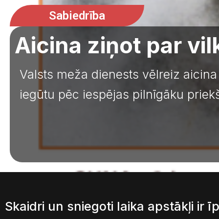
Sabiedrība
Aicina ziņot par v
Valsts meža dienests vēlreiz aicina
iegūtu pēc iespējas pilnīgāku priekšs
Skaidri un sniegoti laika apstākļi ir