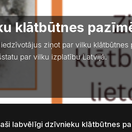
ilku klātbūtnes pazī
 iedzīvotājus ziņot par vilku klātbūtnes
tatu par vilku izplatību Latvijā.
 īpaši labvēlīgi dzīvnieku klātbūtnes p