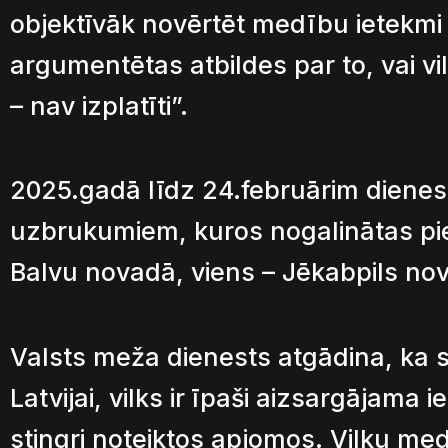
objektīvāk novērtēt medību ietekmi u
argumentētas atbildes par to, vai vilk
– nav izplatīti”.
2025.gadā līdz 24.februārim dienest
uzbrukumiem, kuros nogalinātas pieca
Balvu novadā, viens – Jēkabpils n
Valsts meža dienests atgādina, ka s
Latvijai, vilks ir īpaši aizsargājam
stingri noteiktos apjomos. Vilku me