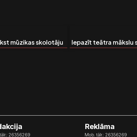
ūkst mūzikas skolotāju
Iepazīt teātra mākslu 
akcija
Reklāma
tālr.: 26356269
Mob. tālr.: 26356269