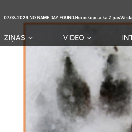
Skip
to
07.08.2026.
NO NAME DAY FOUND.
Horoskopi
Laika Ziņas
Vārda
content
ZIŅAS
VIDEO
IN