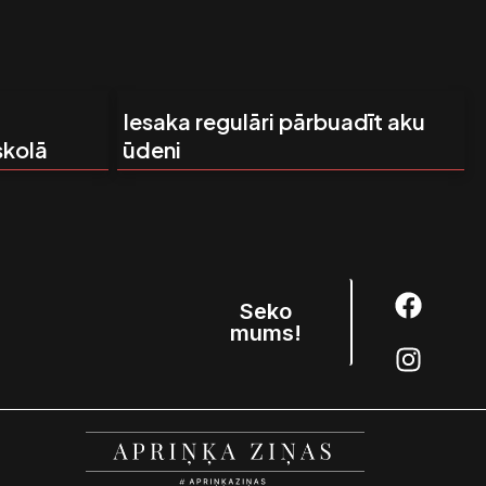
Iesaka regulāri pārbuadīt aku
skolā
ūdeni
F
I
Seko
a
n
mums!
c
s
e
t
b
a
o
g
o
r
k
a