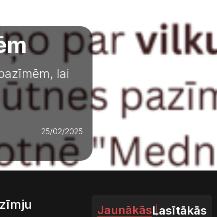
mēm
 pazīmēm, lai
25/02/2025
azīmju
Jaunākās
Lasītākās