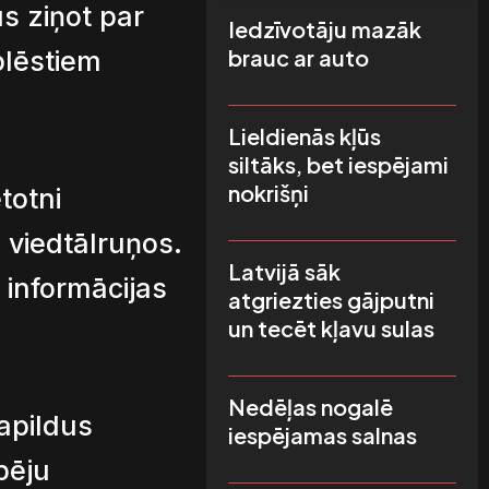
s ziņot par
Iedzīvotāju mazāk
brauc ar auto
plēstiem
Lieldienās kļūs
siltāks, bet iespējami
nokrišņi
totni
 viedtālruņos.
Latvijā sāk
ļ informācijas
atgriezties gājputni
un tecēt kļavu sulas
Nedēļas nogalē
apildus
iespējamas salnas
pēju