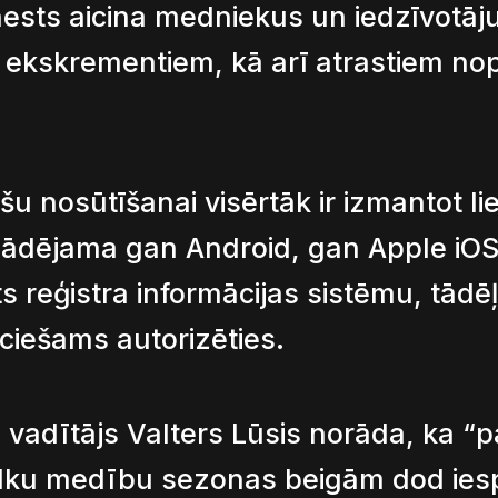
ests aicina medniekus un iedzīvotāju
ekskrementiem, kā arī atrastiem no
u nosūtīšanai visērtāk ir izmantot lie
elādējama gan Android, gan Apple iOS
ts reģistra informācijas sistēmu, tādē
eciešams autorizēties.
vadītājs Valters Lūsis norāda, ka “p
 vilku medību sezonas beigām dod ies