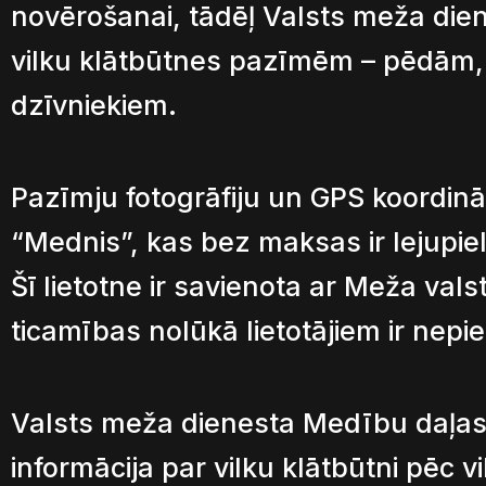
novērošanai, tādēļ Valsts meža dien
vilku klātbūtnes pazīmēm – pēdām, 
dzīvniekiem.
Pazīmju fotogrāfiju un GPS koordināš
“Mednis”, kas bez maksas ir lejupi
Šī lietotne ir savienota ar Meža vals
ticamības nolūkā lietotājiem ir nepi
Valsts meža dienesta Medību daļas 
informācija par vilku klātbūtni pēc