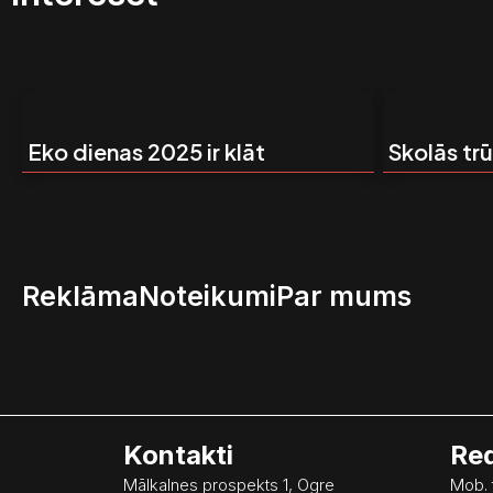
Eko dienas 2025 ir klāt
Skolās tr
Reklāma
Noteikumi
Par mums
Kontakti
Red
Mālkalnes prospekts 1, Ogre
Mob. 