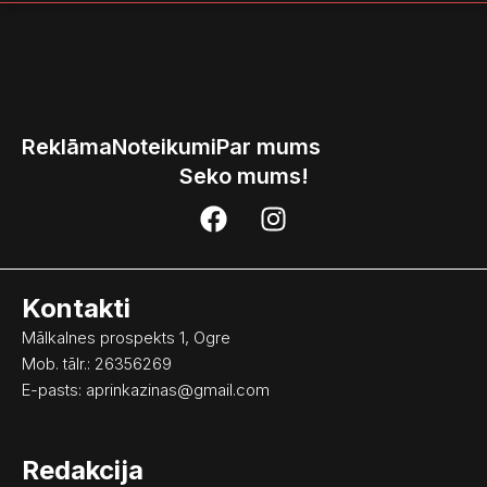
Reklāma
Noteikumi
Par mums
Seko mums!
F
I
a
n
c
s
e
t
Kontakti
b
a
o
g
Mālkalnes prospekts 1, Ogre
o
r
Mob. tālr.: 26356269
k
a
E-pasts:
aprinkazinas@gmail.com
m
Redakcija