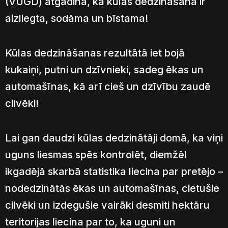
(VUGD) atgādina, ka kūlas dedzināšana ir
aizliegta, sodāma un bīstama!
Kūlas dedzināšanas rezultātā iet bojā
kukaiņi, putni un dzīvnieki, sadeg ēkas un
automašīnas, kā arī cieš un dzīvību zaudē
cilvēki!
Lai gan daudzi kūlas dedzinātāji domā, ka viņi
uguns liesmas spēs kontrolēt, diemžēl
ikgadējā skarbā statistika liecina par pretējo –
nodedzinātās ēkas un automašīnas, cietušie
cilvēki un izdegušie vairāki desmiti hektāru
teritorijas liecina par to, ka uguni un