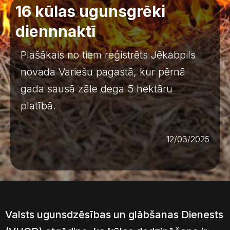
16 kūlas ugunsgrēki
diennnaktī
Plašākais no tiem reģistrēts Jēkabpils
novada Variešu pagastā, kur pērnā
gada sausā zāle dega 5 hektāru
platībā.
12/03/2025
Valsts ugunsdzēsības un glābšanas Dienests